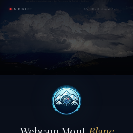
EN DIRECT
45.8878 N — 6.6211 E
Webcam Mont
Blanc