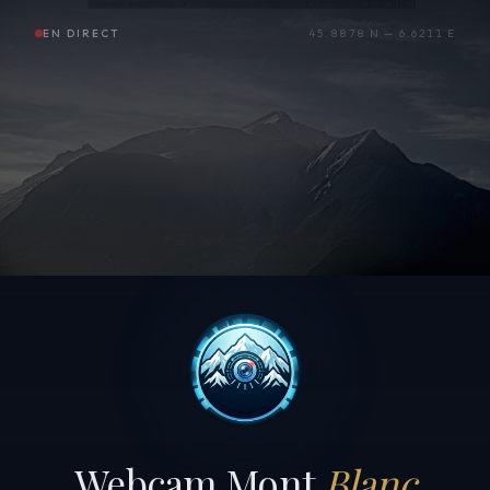
EN DIRECT
45.8878 N — 6.6211 E
Webcam Mont
Blanc