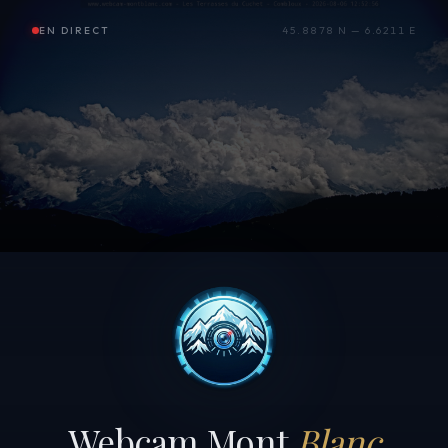
EN DIRECT
45.8878 N — 6.6211 E
Webcam Mont
Blanc