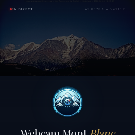
EN DIRECT
45.8878 N — 6.6211 E
Webcam Mont
Blanc