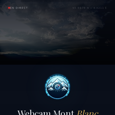
EN DIRECT
45.8878 N — 6.6211 E
Webcam Mont
Blanc