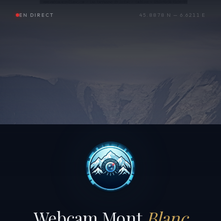
EN DIRECT
45.8878 N — 6.6211 E
Webcam Mont
Blanc