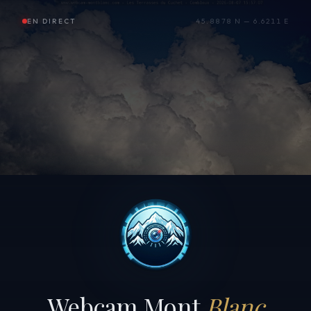
EN DIRECT
45.8878 N — 6.6211 E
Webcam Mont
Blanc