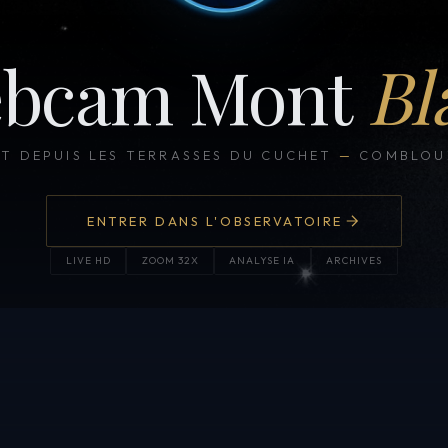
bcam Mont
Bl
CT DEPUIS LES TERRASSES DU CUCHET
—
COMBLOUX
ENTRER DANS L'OBSERVATOIRE
LIVE HD
ZOOM 32X
ANALYSE IA
ARCHIVES