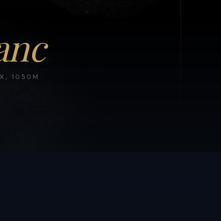
anc
, 1050M