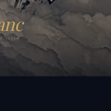
anc
, 1050M