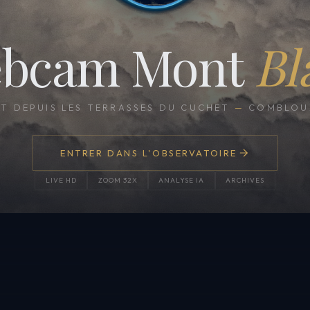
bcam Mont
Bl
CT DEPUIS LES TERRASSES DU CUCHET
—
COMBLOUX
ENTRER DANS L'OBSERVATOIRE
LIVE HD
ZOOM 32X
ANALYSE IA
ARCHIVES