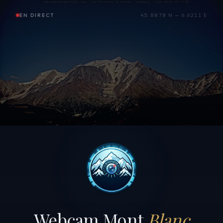
EN DIRECT
45.8878 N — 6.6211 E
Webcam Mont
Blanc