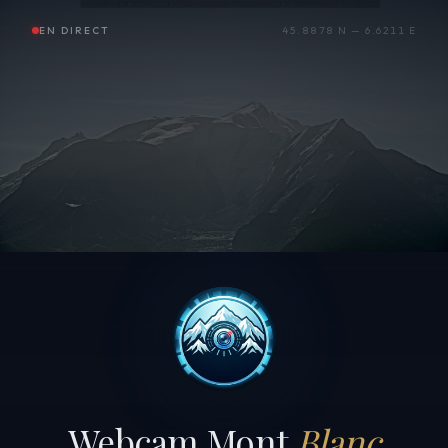
EN DIRECT
45.8878 N — 6.6211 E
Webcam Mont
Blanc