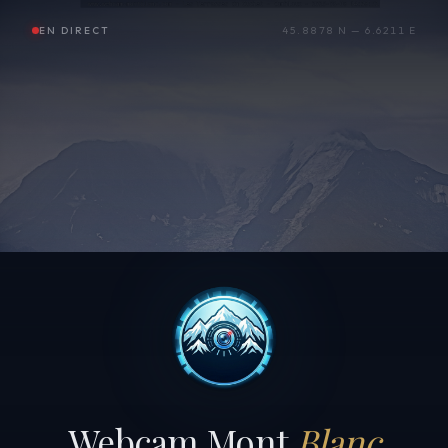
EN DIRECT
45.8878 N — 6.6211 E
Webcam Mont
Blanc