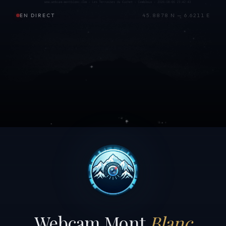
EN DIRECT
45.8878 N — 6.6211 E
Webcam Mont
Blanc