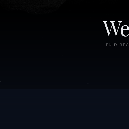
We
EN DIRE