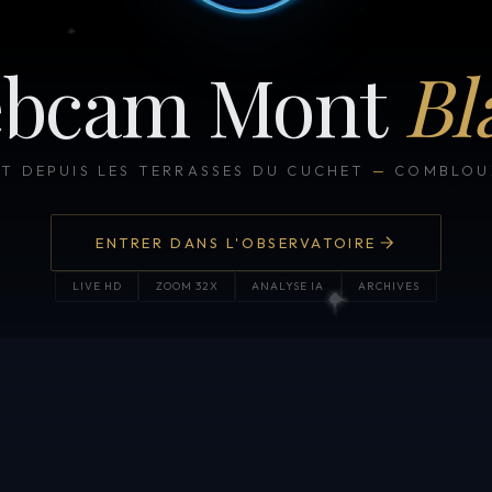
bcam Mont
Bl
CT DEPUIS LES TERRASSES DU CUCHET
—
COMBLOUX
ENTRER DANS L'OBSERVATOIRE
LIVE HD
ZOOM 32X
ANALYSE IA
ARCHIVES