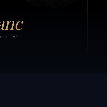
anc
, 1050M