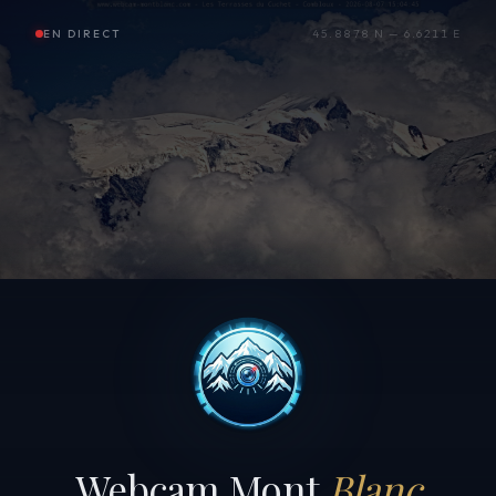
EN DIRECT
45.8878 N — 6.6211 E
Webcam Mont
Blanc