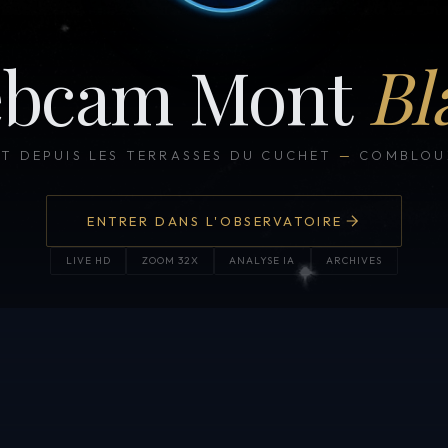
bcam Mont
Bl
CT DEPUIS LES TERRASSES DU CUCHET
—
COMBLOUX
ENTRER DANS L'OBSERVATOIRE
LIVE HD
ZOOM 32X
ANALYSE IA
ARCHIVES