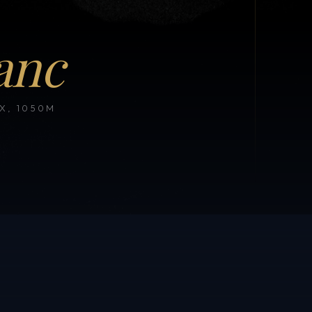
anc
, 1050M