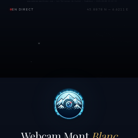
EN DIRECT
45.8878 N — 6.6211 E
Webcam Mont
Blanc