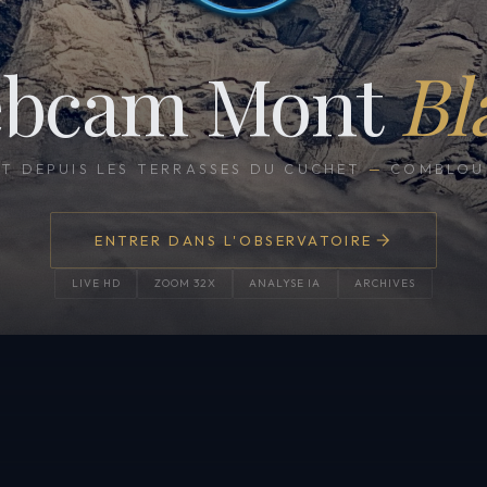
bcam Mont
Bl
CT DEPUIS LES TERRASSES DU CUCHET
—
COMBLOUX
ENTRER DANS L'OBSERVATOIRE
LIVE HD
ZOOM 32X
ANALYSE IA
ARCHIVES