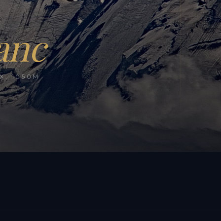
anc
, 1050M