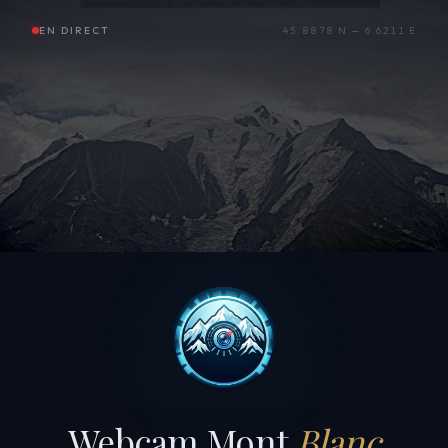
EN DIRECT
45.8878 N — 6.6211 E
Webcam Mont
Blanc