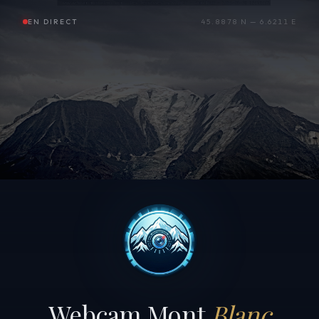
EN DIRECT
45.8878 N — 6.6211 E
Webcam Mont
Blanc