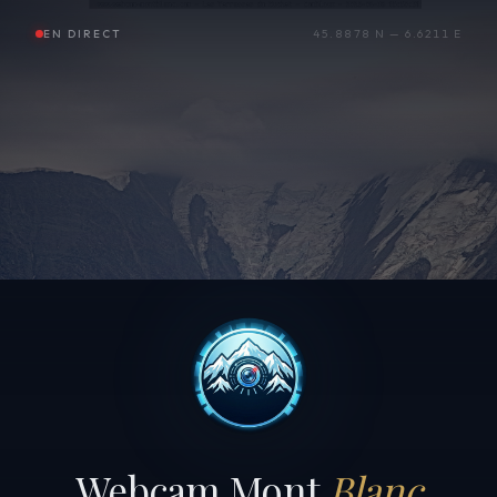
EN DIRECT
45.8878 N — 6.6211 E
Webcam Mont
Blanc