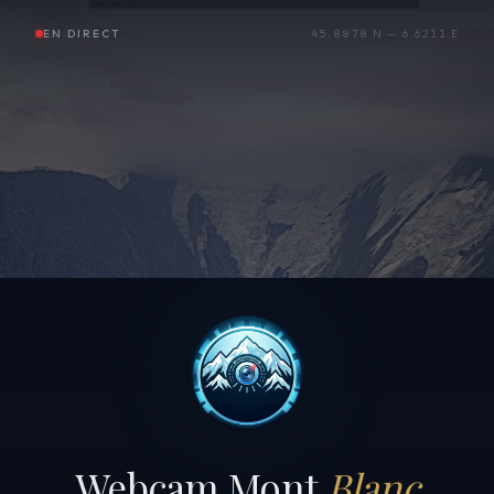
EN DIRECT
45.8878 N — 6.6211 E
Webcam Mont
Blanc