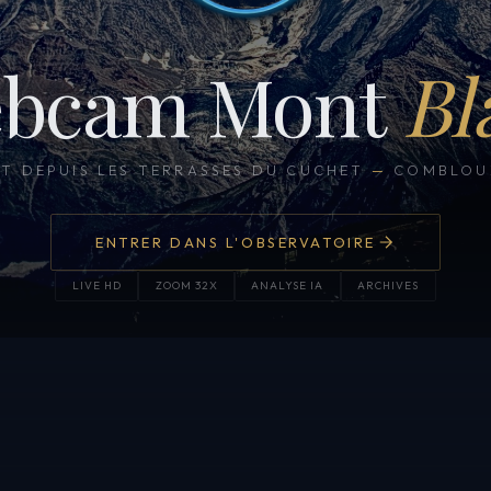
bcam Mont
Bl
CT DEPUIS LES TERRASSES DU CUCHET
—
COMBLOUX
ENTRER DANS L'OBSERVATOIRE
LIVE HD
ZOOM 32X
ANALYSE IA
ARCHIVES