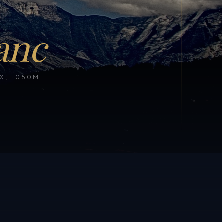
anc
, 1050M