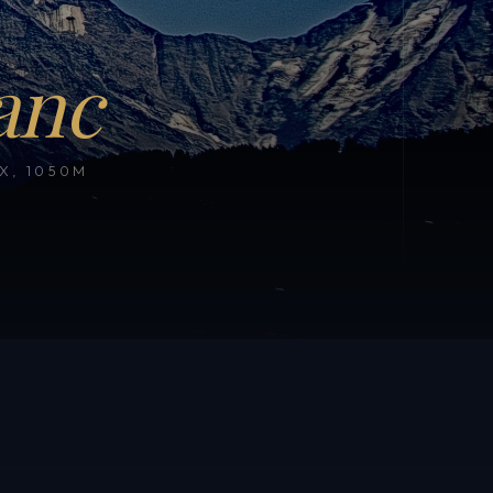
anc
, 1050M