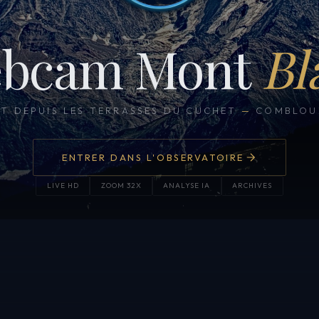
bcam Mont
Bl
CT DEPUIS LES TERRASSES DU CUCHET
—
COMBLOUX
ENTRER DANS L'OBSERVATOIRE
LIVE HD
ZOOM 32X
ANALYSE IA
ARCHIVES