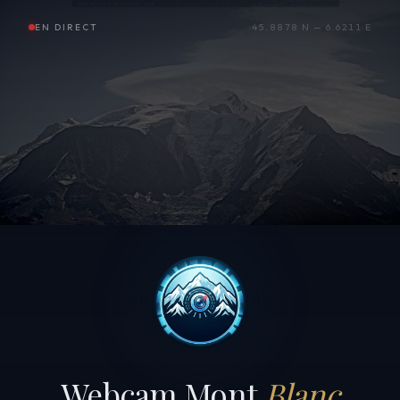
EN DIRECT
45.8878 N — 6.6211 E
Webcam Mont
Blanc