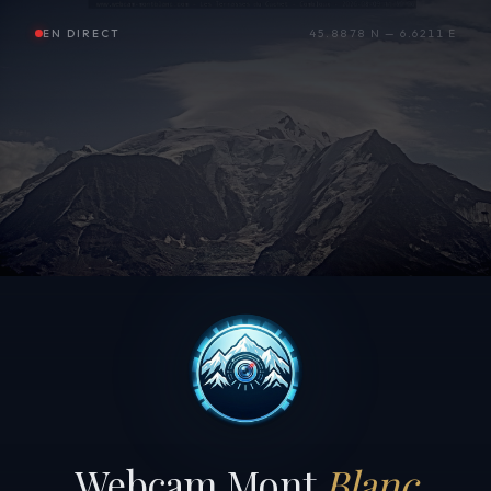
EN DIRECT
45.8878 N — 6.6211 E
Webcam Mont
Blanc