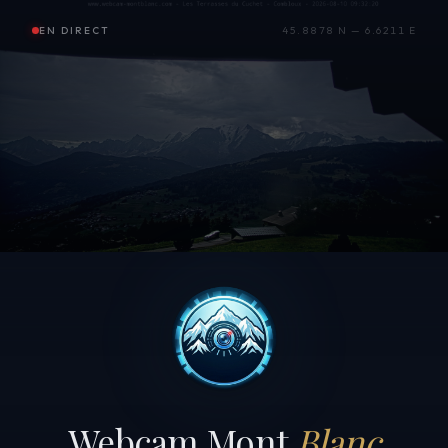
EN DIRECT
45.8878 N — 6.6211 E
Webcam Mont
Blanc