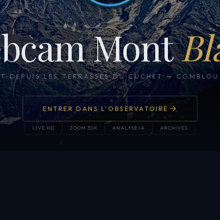
bcam Mont
Bl
CT DEPUIS LES TERRASSES DU CUCHET
—
COMBLOUX
ENTRER DANS L'OBSERVATOIRE
LIVE HD
ZOOM 32X
ANALYSE IA
ARCHIVES