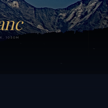
anc
, 1050M