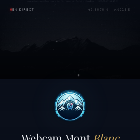
EN DIRECT
45.8878 N — 6.6211 E
Webcam Mont
Blanc