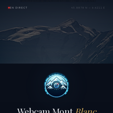
EN DIRECT
45.8878 N — 6.6211 E
Webcam Mont
Blanc