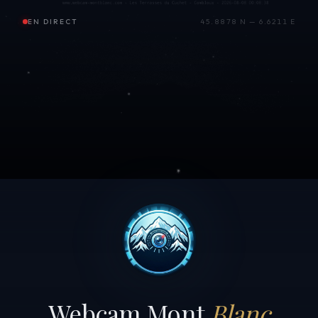
EN DIRECT
45.8878 N — 6.6211 E
Webcam Mont
Blanc