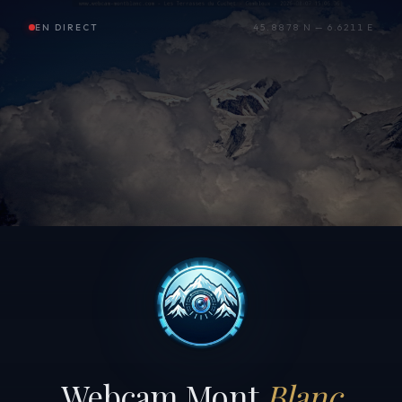
EN DIRECT
45.8878 N — 6.6211 E
Webcam Mont
Blanc