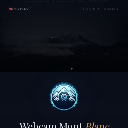
EN DIRECT
45.8878 N — 6.6211 E
Webcam Mont
Blanc