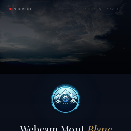
EN DIRECT
45.8878 N — 6.6211 E
Webcam Mont
Blanc