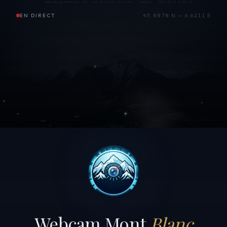
EN DIRECT
45.8878 N — 6.6211 E
Webcam Mont
Blanc