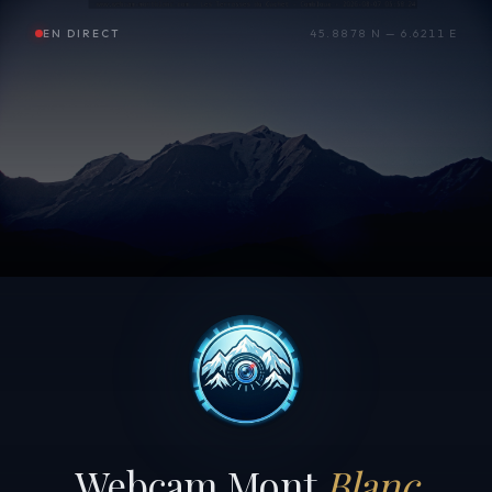
EN DIRECT
45.8878 N — 6.6211 E
Webcam Mont
Blanc