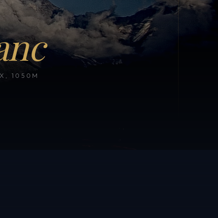
anc
, 1050M