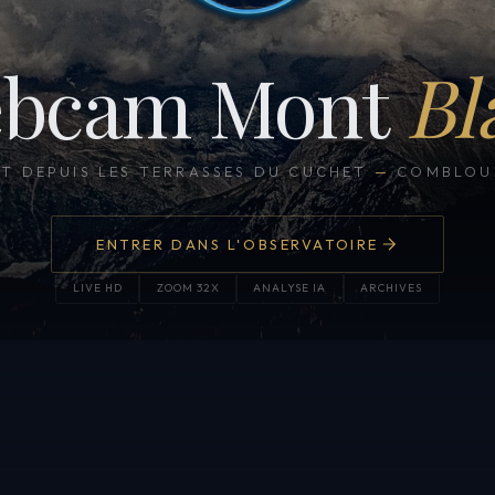
bcam Mont
Bl
CT DEPUIS LES TERRASSES DU CUCHET
—
COMBLOUX
ENTRER DANS L'OBSERVATOIRE
LIVE HD
ZOOM 32X
ANALYSE IA
ARCHIVES