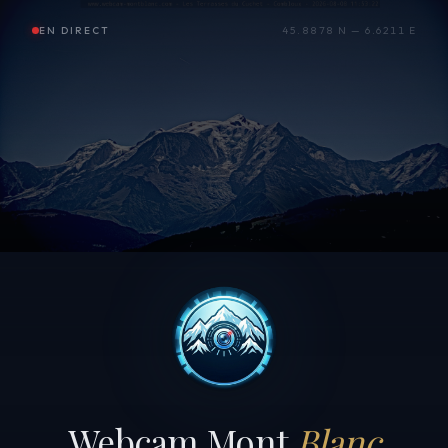
EN DIRECT
45.8878 N — 6.6211 E
Webcam Mont
Blanc