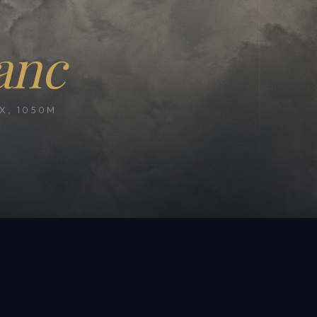
anc
, 1050M