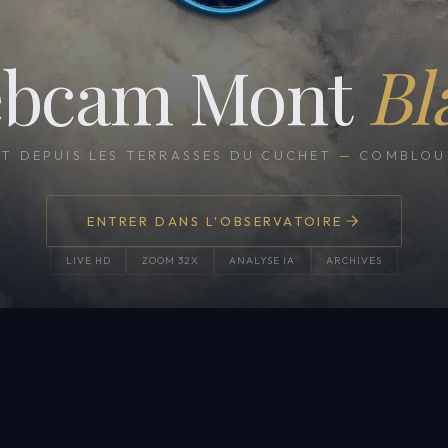
bcam Mont
Bl
CT DEPUIS LES TERRASSES DU CUCHET
—
COMBLOUX
ENTRER DANS L'OBSERVATOIRE
LIVE HD
ZOOM 32X
ANALYSE IA
ARCHIVES