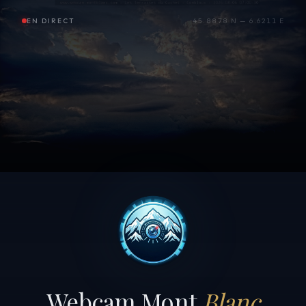
EN DIRECT
45.8878 N — 6.6211 E
Webcam Mont
Blanc