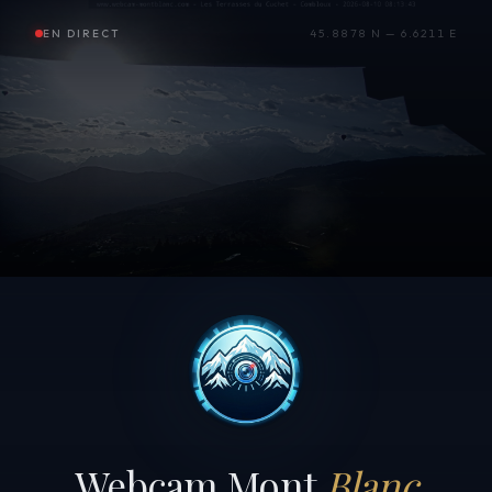
EN DIRECT
45.8878 N — 6.6211 E
Webcam Mont
Blanc