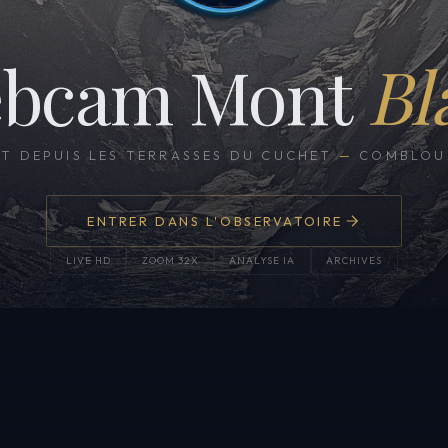
bcam Mont
Bl
CT DEPUIS LES TERRASSES DU CUCHET
—
COMBLOUX
ENTRER DANS L'OBSERVATOIRE
LIVE HD
ZOOM 32X
ANALYSE IA
ARCHIVES