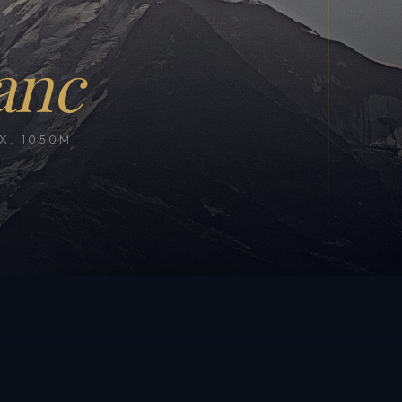
anc
, 1050M