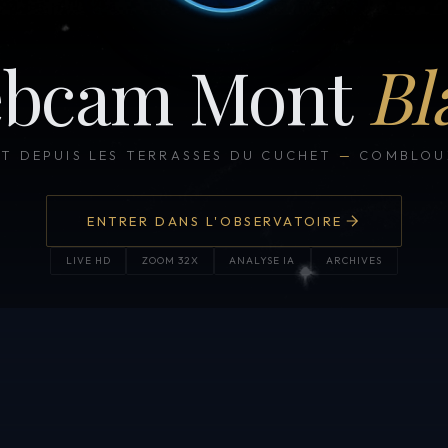
bcam Mont
Bl
CT DEPUIS LES TERRASSES DU CUCHET
—
COMBLOUX
ENTRER DANS L'OBSERVATOIRE
LIVE HD
ZOOM 32X
ANALYSE IA
ARCHIVES