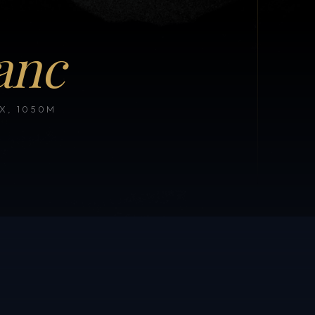
anc
, 1050M