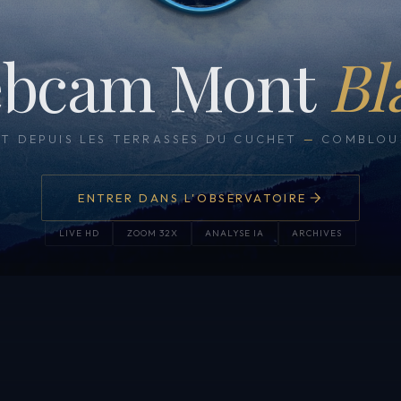
bcam Mont
Bl
CT DEPUIS LES TERRASSES DU CUCHET
—
COMBLOUX
ENTRER DANS L'OBSERVATOIRE
LIVE HD
ZOOM 32X
ANALYSE IA
ARCHIVES