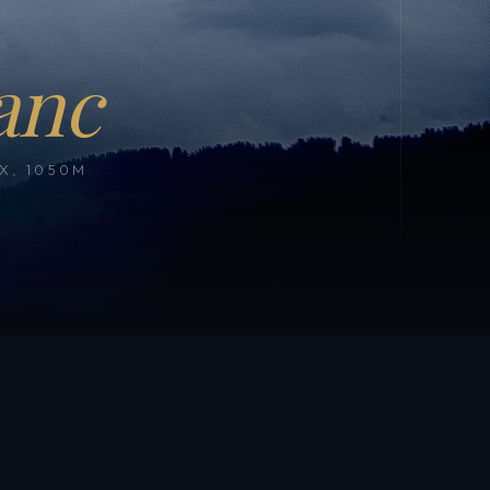
anc
, 1050M