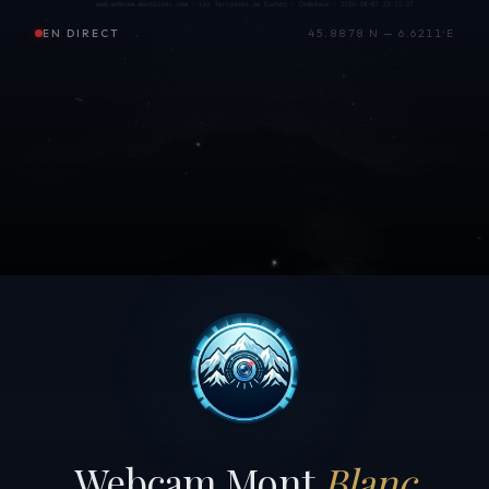
EN DIRECT
45.8878 N — 6.6211 E
Webcam Mont
Blanc