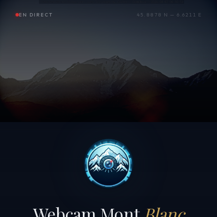
EN DIRECT
45.8878 N — 6.6211 E
Webcam Mont
Blanc