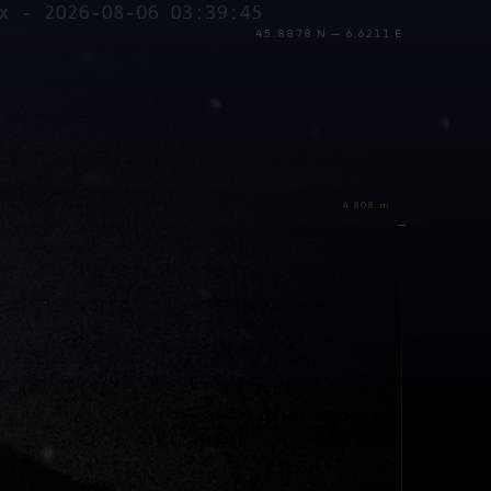
45.8878 N — 6.6211 E