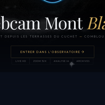
bcam Mont
Bl
CT DEPUIS LES TERRASSES DU CUCHET
—
COMBLOUX
ENTRER DANS L'OBSERVATOIRE
LIVE HD
ZOOM 32X
ANALYSE IA
ARCHIVES