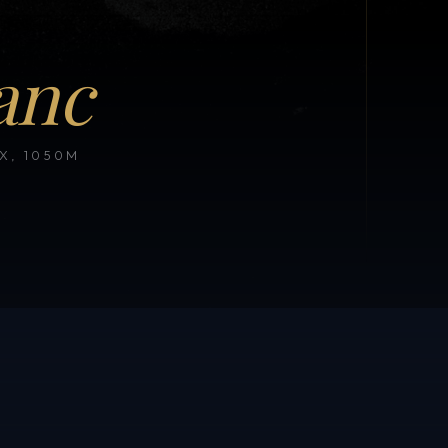
anc
, 1050M