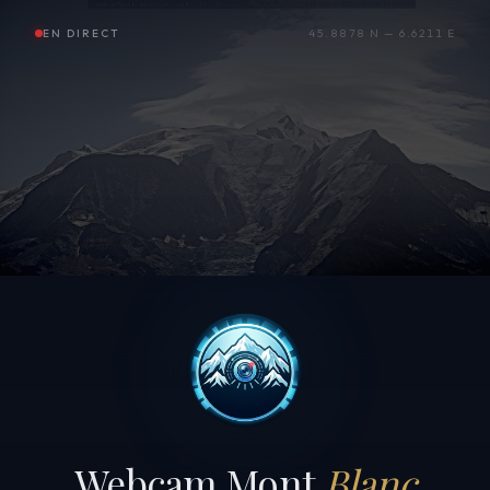
EN DIRECT
45.8878 N — 6.6211 E
Webcam Mont
Blanc