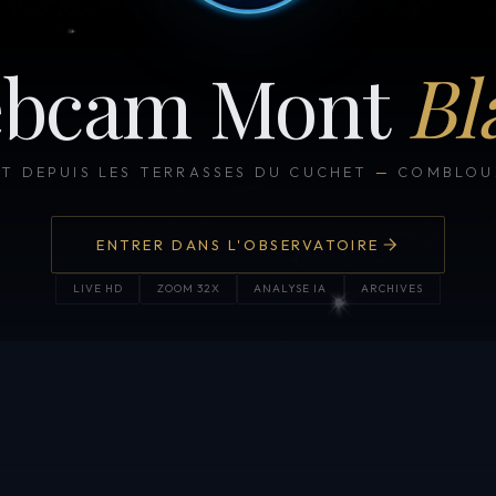
bcam Mont
Bl
CT DEPUIS LES TERRASSES DU CUCHET
—
COMBLOUX
ENTRER DANS L'OBSERVATOIRE
LIVE HD
ZOOM 32X
ANALYSE IA
ARCHIVES