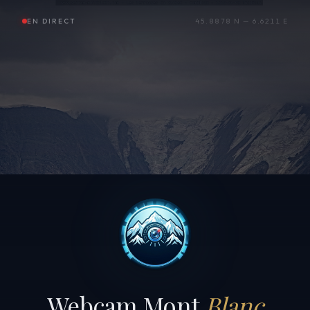
EN DIRECT
45.8878 N — 6.6211 E
Webcam Mont
Blanc